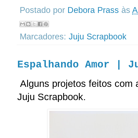
Postado por
Debora Prass
às
A
Marcadores:
Juju Scrapbook
Espalhando Amor | J
Alguns projetos feitos com
Juju Scrapbook.