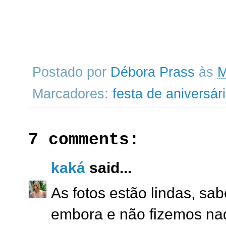
Postado por
Débora Prass
às
M
Marcadores:
festa de aniversár
7 comments:
kaká
said...
As fotos estão lindas, sab
embora e não fizemos nada