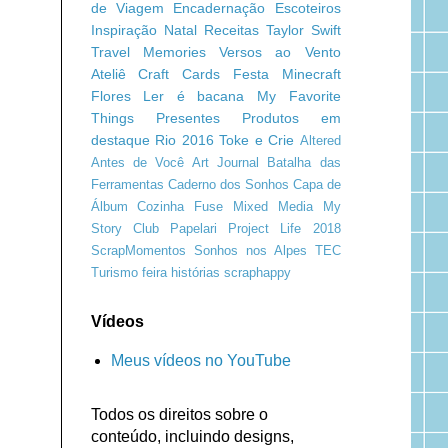
de Viagem
Encadernação
Escoteiros
Inspiração
Natal
Receitas
Taylor Swift
Travel Memories
Versos ao Vento
Ateliê Craft
Cards
Festa Minecraft
Flores
Ler é bacana
My Favorite
Things
Presentes
Produtos em
destaque
Rio 2016
Toke e Crie
Altered
Antes de Você
Art Journal
Batalha das
Ferramentas
Caderno dos Sonhos
Capa de
Álbum
Cozinha
Fuse
Mixed Media
My
Story Club
Papelari
Project Life 2018
ScrapMomentos
Sonhos nos Alpes
TEC
Turismo
feira
histórias
scraphappy
Vídeos
Meus vídeos no YouTube
Todos os direitos sobre o
conteúdo, incluindo designs,