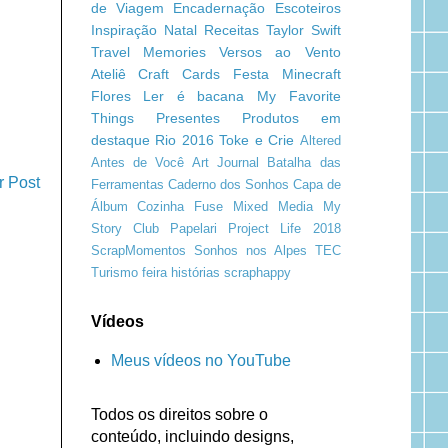
de Viagem
Encadernação
Escoteiros
Inspiração
Natal
Receitas
Taylor Swift
Travel Memories
Versos ao Vento
Ateliê Craft
Cards
Festa Minecraft
Flores
Ler é bacana
My Favorite
Things
Presentes
Produtos em
destaque
Rio 2016
Toke e Crie
Altered
Antes de Você
Art Journal
Batalha das
r Post
Ferramentas
Caderno dos Sonhos
Capa de
Álbum
Cozinha
Fuse
Mixed Media
My
Story Club
Papelari
Project Life 2018
ScrapMomentos
Sonhos nos Alpes
TEC
Turismo
feira
histórias
scraphappy
Vídeos
Meus vídeos no YouTube
Todos os direitos sobre o
conteúdo, incluindo designs,