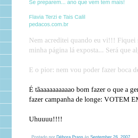
Se preparem... ano que vem tem mais!
Flavia Terzi e Tais Calil
pedacos.com.br
Nem acreditei quando eu vi!!! Fiquei s
minha página lá exposta... Será que 
E o pior: nem vou poder fazer boca d
É tãaaaaaaaaaao bom fazer o que a gen
fazer campanha de longe: VOTEM E
Uhuuuu!!!!
Postado por
Débora Prass
às
September 26, 2007