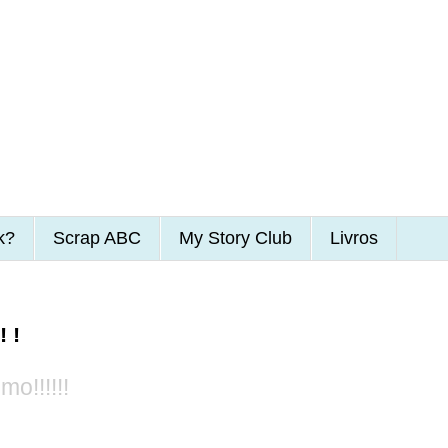
k?
Scrap ABC
My Story Club
Livros
!!
o!!!!!!