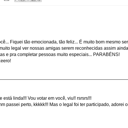
ê... Fiquei tão emocionada, tão feliz... É muito bom mesmo ser
 muito legal ver nossas amigas serem reconhecidas assim aind
ivas e pra completar pessoas muito especiais... PARABÉNS!
eero!
stá linda!!! Vou votar em você, viu!! rsrsrs!!!
sei perto, kkkkk!!! Mas o legal foi ter participado, adorei o