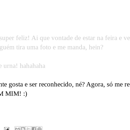
uper feliz! Ai que vontade de estar na feira e ve
alguém tira uma foto e me manda, hein?
e urna! hahahaha
te gosta e ser reconhecido, né? Agora, só me re
M MIM! :)