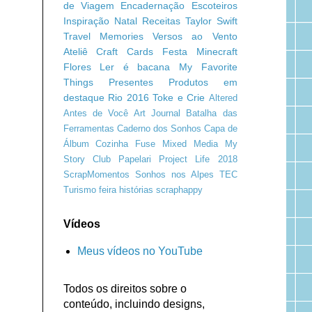
de Viagem
Encadernação
Escoteiros
Inspiração
Natal
Receitas
Taylor Swift
Travel Memories
Versos ao Vento
Ateliê Craft
Cards
Festa Minecraft
Flores
Ler é bacana
My Favorite
Things
Presentes
Produtos em
destaque
Rio 2016
Toke e Crie
Altered
Antes de Você
Art Journal
Batalha das
Ferramentas
Caderno dos Sonhos
Capa de
Álbum
Cozinha
Fuse
Mixed Media
My
Story Club
Papelari
Project Life 2018
ScrapMomentos
Sonhos nos Alpes
TEC
Turismo
feira
histórias
scraphappy
Vídeos
Meus vídeos no YouTube
Todos os direitos sobre o
conteúdo, incluindo designs,