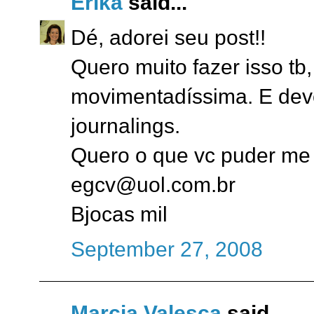
Erika
said...
Dé, adorei seu post!!
Quero muito fazer isso t
movimentadíssima. E deve
journalings.
Quero o que vc puder me
egcv@uol.com.br
Bjocas mil
September 27, 2008
Marcia Valesca
said...