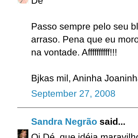
Dé
Passo sempre pelo seu bl
arraso. Pena que eu moro 
na vontade. Affffffffff!!!
Bjkas mil, Aninha Joanin
September 27, 2008
Sandra Negrão
said...
Oi Dé, que idéia maravilh