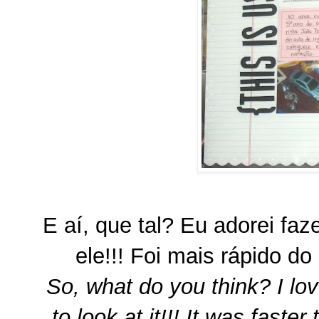
E aí, que tal? Eu adorei faz
ele!!! Foi mais rápido do
So, what do you think? I lo
to look at it!!! It was faste