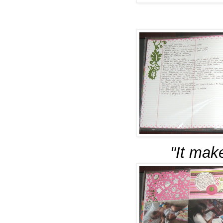
"It mak