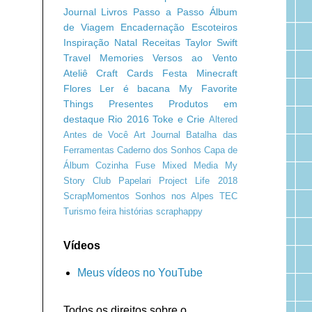
Journal
Livros
Passo a Passo
Álbum
de Viagem
Encadernação
Escoteiros
Inspiração
Natal
Receitas
Taylor Swift
Travel Memories
Versos ao Vento
Ateliê Craft
Cards
Festa Minecraft
Flores
Ler é bacana
My Favorite
Things
Presentes
Produtos em
destaque
Rio 2016
Toke e Crie
Altered
Antes de Você
Art Journal
Batalha das
Ferramentas
Caderno dos Sonhos
Capa de
Álbum
Cozinha
Fuse
Mixed Media
My
Story Club
Papelari
Project Life 2018
ScrapMomentos
Sonhos nos Alpes
TEC
Turismo
feira
histórias
scraphappy
Vídeos
Meus vídeos no YouTube
Todos os direitos sobre o