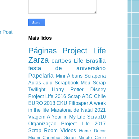
r Post
Mais lidos
Páginas
Project Life
Zarza
cartões
Life
Brasília
festa de aniversário
Papelaria
Mini Álbuns
Scraperia
Aulas
Juju Scrapbook
Meu Scrap
Twilight
Harry Potter
Disney
Project Life 2016
Scrap ABC
Chile
EURO 2013
CKU
Filipaper
A week
in the life
Maratona de Natal 2021
Viagem
A Year in My Life
Scrap10
Organização
Project Life 2017
Scrap Room
Vídeos
Home Decor
Miami
Carimbos
Scrap Minuto
Circle