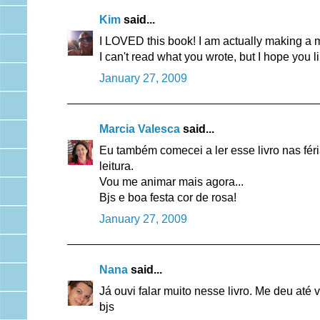
Kim
said...
I LOVED this book! I am actually making a mi
I can't read what you wrote, but I hope you li
January 27, 2009
Marcia Valesca
said...
Eu também comecei a ler esse livro nas fér
leitura.
Vou me animar mais agora...
Bjs e boa festa cor de rosa!
January 27, 2009
Nana
said...
Já ouvi falar muito nesse livro. Me deu até v
bjs