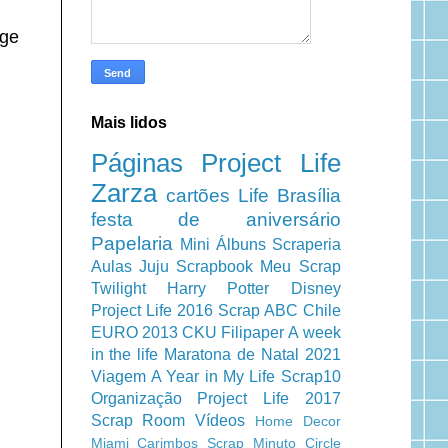
nge
Mais lidos
Páginas
Project Life
Zarza
cartões
Life
Brasília
festa de aniversário
Papelaria
Mini Álbuns
Scraperia
Aulas
Juju Scrapbook
Meu Scrap
Twilight
Harry Potter
Disney
Project Life 2016
Scrap ABC
Chile
EURO 2013
CKU
Filipaper
A week
in the life
Maratona de Natal 2021
Viagem
A Year in My Life
Scrap10
Organização
Project Life 2017
Scrap Room
Vídeos
Home Decor
Miami
Carimbos
Scrap Minuto
Circle