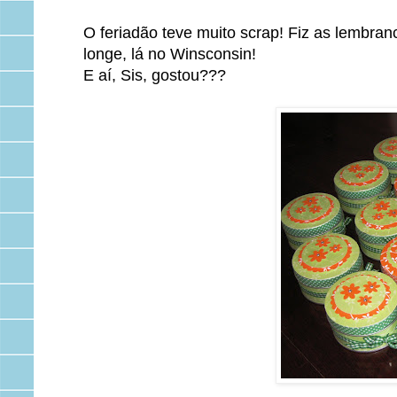
O feriadão teve muito scrap! Fiz as lembranc
longe, lá no Winsconsin!
E aí, Sis, gostou???