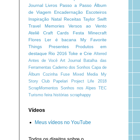
Journal
Livros
Passo a Passo
Álbum
de Viagem
Encadernação
Escoteiros
Inspiração
Natal
Receitas
Taylor Swift
Travel Memories
Versos ao Vento
Ateliê Craft
Cards
Festa Minecraft
Flores
Ler é bacana
My Favorite
Things
Presentes
Produtos em
destaque
Rio 2016
Toke e Crie
Altered
Antes de Você
Art Journal
Batalha das
Ferramentas
Caderno dos Sonhos
Capa de
Álbum
Cozinha
Fuse
Mixed Media
My
Story Club
Papelari
Project Life 2018
ScrapMomentos
Sonhos nos Alpes
TEC
Turismo
feira
histórias
scraphappy
Vídeos
Meus vídeos no YouTube
Todos os direitos sobre o