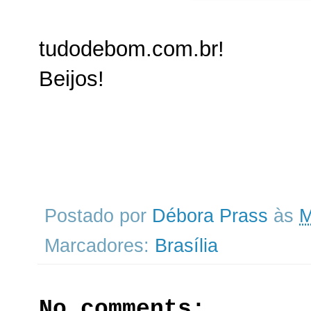
tudodebom.com.br!
Beijos!
Postado por
Débora Prass
às
M
Marcadores:
Brasília
No comments: