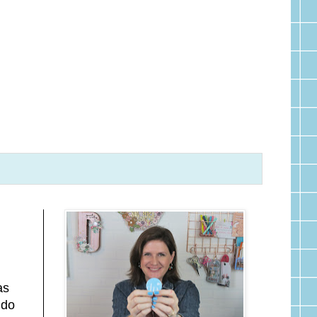
as
udo