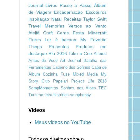
Journal
Livros
Passo a Passo
Álbum
de Viagem
Encadernação
Escoteiros
Inspiração
Natal
Receitas
Taylor Swift
Travel Memories
Versos ao Vento
Ateliê Craft
Cards
Festa Minecraft
Flores
Ler é bacana
My Favorite
Things
Presentes
Produtos em
destaque
Rio 2016
Toke e Crie
Altered
Antes de Você
Art Journal
Batalha das
Ferramentas
Caderno dos Sonhos
Capa de
Álbum
Cozinha
Fuse
Mixed Media
My
Story Club
Papelari
Project Life 2018
ScrapMomentos
Sonhos nos Alpes
TEC
Turismo
feira
histórias
scraphappy
Vídeos
Meus vídeos no YouTube
Todos os direitos sobre o