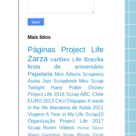
Mais lidos
Páginas
Project Life
Zarza
cartões
Life
Brasília
festa de aniversário
Papelaria
Mini Álbuns
Scraperia
Aulas
Juju Scrapbook
Meu Scrap
Twilight
Harry Potter
Disney
Project Life 2016
Scrap ABC
Chile
EURO 2013
CKU
Filipaper
A week
in the life
Maratona de Natal 2021
Viagem
A Year in My Life
Scrap10
Organização
Project Life 2017
Scrap Room
Vídeos
Home Decor
Miami
Carimbos
Scrap Minuto
Circle