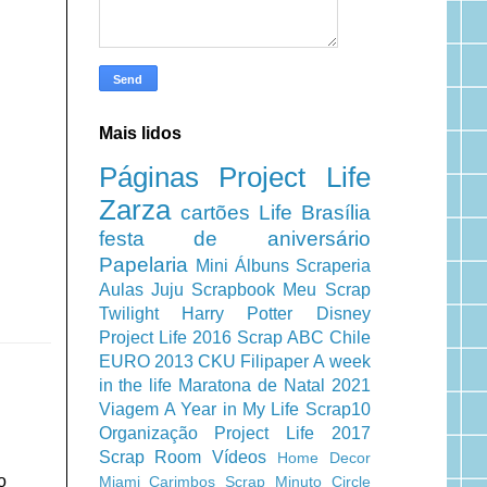
Mais lidos
Páginas
Project Life
Zarza
cartões
Life
Brasília
festa de aniversário
Papelaria
Mini Álbuns
Scraperia
Aulas
Juju Scrapbook
Meu Scrap
Twilight
Harry Potter
Disney
Project Life 2016
Scrap ABC
Chile
EURO 2013
CKU
Filipaper
A week
in the life
Maratona de Natal 2021
Viagem
A Year in My Life
Scrap10
Organização
Project Life 2017
Scrap Room
Vídeos
Home Decor
o
Miami
Carimbos
Scrap Minuto
Circle