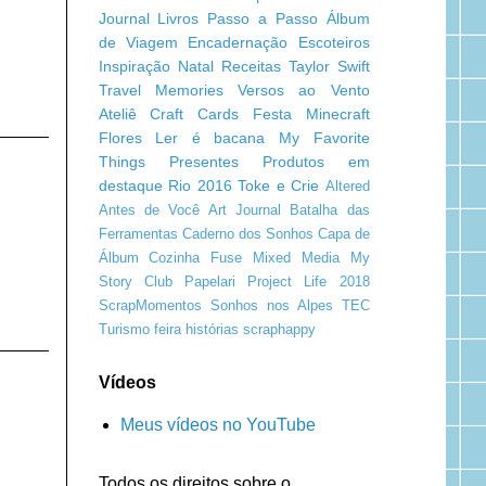
Journal
Livros
Passo a Passo
Álbum
de Viagem
Encadernação
Escoteiros
Inspiração
Natal
Receitas
Taylor Swift
Travel Memories
Versos ao Vento
Ateliê Craft
Cards
Festa Minecraft
Flores
Ler é bacana
My Favorite
Things
Presentes
Produtos em
destaque
Rio 2016
Toke e Crie
Altered
Antes de Você
Art Journal
Batalha das
Ferramentas
Caderno dos Sonhos
Capa de
Álbum
Cozinha
Fuse
Mixed Media
My
Story Club
Papelari
Project Life 2018
ScrapMomentos
Sonhos nos Alpes
TEC
Turismo
feira
histórias
scraphappy
Vídeos
Meus vídeos no YouTube
Todos os direitos sobre o