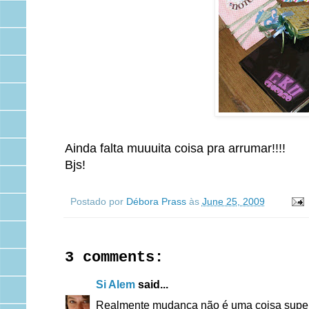
Ainda falta muuuita coisa pra arrumar!!!!
Bjs!
Postado por
Débora Prass
às
June 25, 2009
3 comments:
Si Alem
said...
Realmente mudança não é uma coisa super l