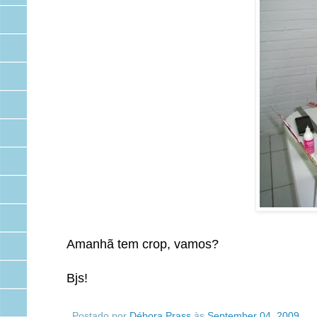
Amanhã tem crop, vamos?
Bjs!
Postado por
Débora Prass
às
September 04, 2009