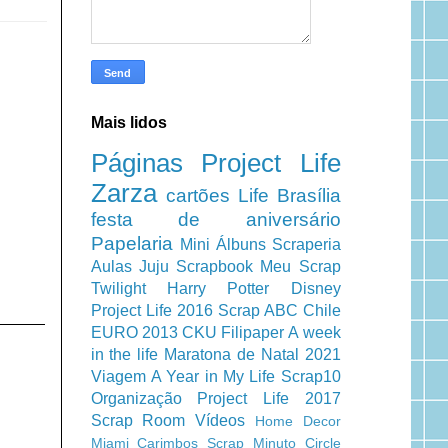
Mais lidos
Páginas
Project Life
Zarza
cartões
Life
Brasília
festa de aniversário
Papelaria
Mini Álbuns
Scraperia
Aulas
Juju Scrapbook
Meu Scrap
Twilight
Harry Potter
Disney
Project Life 2016
Scrap ABC
Chile
EURO 2013
CKU
Filipaper
A week
in the life
Maratona de Natal 2021
Viagem
A Year in My Life
Scrap10
Organização
Project Life 2017
Scrap Room
Vídeos
Home Decor
Miami
Carimbos
Scrap Minuto
Circle