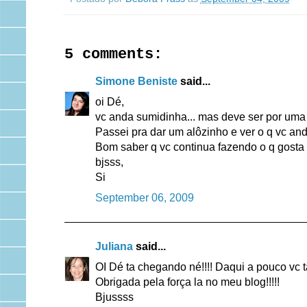
5 comments:
Simone Beniste
said...
oi Dé,
vc anda sumidinha... mas deve ser por uma
Passei pra dar um alôzinho e ver o q vc an
Bom saber q vc continua fazendo o q gosta 
bjsss,
Si
September 06, 2009
Juliana
said...
OI Dé ta chegando né!!!! Daqui a pouco vc ta
Obrigada pela força la no meu blog!!!!!
Bjussss