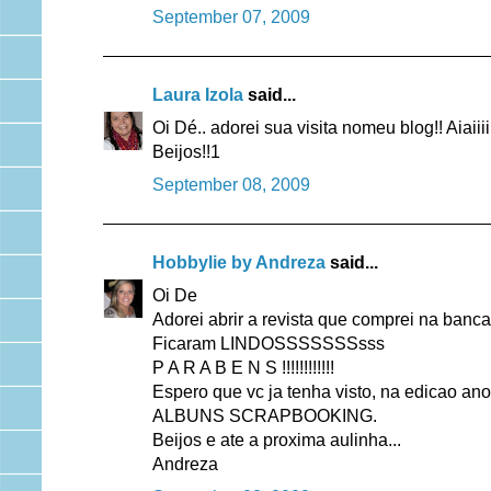
September 07, 2009
Laura Izola
said...
Oi Dé.. adorei sua visita nomeu blog!! Aiaii
Beijos!!1
September 08, 2009
Hobbylie by Andreza
said...
Oi De
Adorei abrir a revista que comprei na banca
Ficaram LINDOSSSSSSSsss
P A R A B E N S !!!!!!!!!!!!
Espero que vc ja tenha visto, na edicao 
ALBUNS SCRAPBOOKING.
Beijos e ate a proxima aulinha...
Andreza