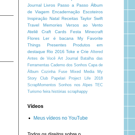
Journal
Livros
Passo a Passo
Álbum
de Viagem
Encadernação
Escoteiros
Inspiração
Natal
Receitas
Taylor Swift
Travel Memories
Versos ao Vento
Ateliê Craft
Cards
Festa Minecraft
Flores
Ler é bacana
My Favorite
Things
Presentes
Produtos em
destaque
Rio 2016
Toke e Crie
Altered
Antes de Você
Art Journal
Batalha das
Ferramentas
Caderno dos Sonhos
Capa de
Álbum
Cozinha
Fuse
Mixed Media
My
Story Club
Papelari
Project Life 2018
ScrapMomentos
Sonhos nos Alpes
TEC
Turismo
feira
histórias
scraphappy
Vídeos
Meus vídeos no YouTube
Todos os direitos sobre o