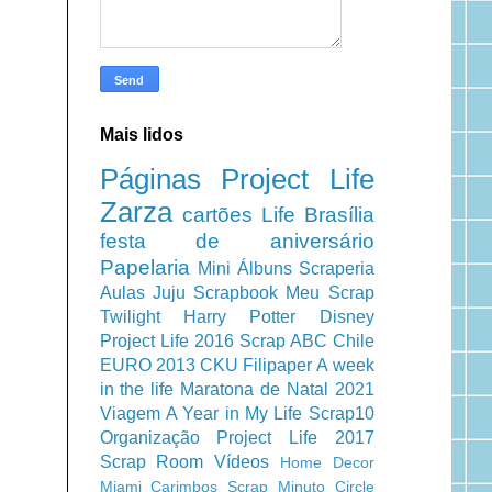
Mais lidos
Páginas
Project Life
Zarza
cartões
Life
Brasília
festa de aniversário
Papelaria
Mini Álbuns
Scraperia
Aulas
Juju Scrapbook
Meu Scrap
Twilight
Harry Potter
Disney
Project Life 2016
Scrap ABC
Chile
EURO 2013
CKU
Filipaper
A week
in the life
Maratona de Natal 2021
Viagem
A Year in My Life
Scrap10
Organização
Project Life 2017
Scrap Room
Vídeos
Home Decor
Miami
Carimbos
Scrap Minuto
Circle