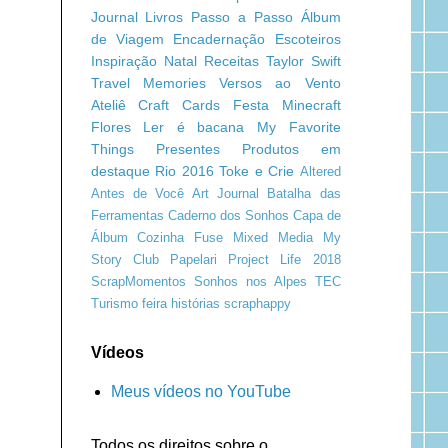
Journal
Livros
Passo a Passo
Álbum
de Viagem
Encadernação
Escoteiros
Inspiração
Natal
Receitas
Taylor Swift
Travel Memories
Versos ao Vento
Ateliê Craft
Cards
Festa Minecraft
Flores
Ler é bacana
My Favorite
Things
Presentes
Produtos em
destaque
Rio 2016
Toke e Crie
Altered
Antes de Você
Art Journal
Batalha das
Ferramentas
Caderno dos Sonhos
Capa de
Álbum
Cozinha
Fuse
Mixed Media
My
Story Club
Papelari
Project Life 2018
ScrapMomentos
Sonhos nos Alpes
TEC
Turismo
feira
histórias
scraphappy
Vídeos
Meus vídeos no YouTube
Todos os direitos sobre o