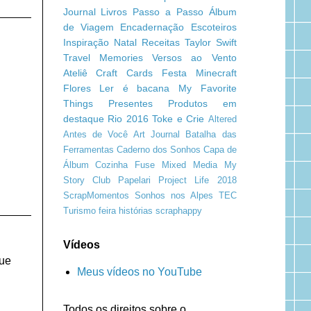
Journal
Livros
Passo a Passo
Álbum
de Viagem
Encadernação
Escoteiros
Inspiração
Natal
Receitas
Taylor Swift
Travel Memories
Versos ao Vento
Ateliê Craft
Cards
Festa Minecraft
Flores
Ler é bacana
My Favorite
Things
Presentes
Produtos em
destaque
Rio 2016
Toke e Crie
Altered
Antes de Você
Art Journal
Batalha das
Ferramentas
Caderno dos Sonhos
Capa de
Álbum
Cozinha
Fuse
Mixed Media
My
Story Club
Papelari
Project Life 2018
ScrapMomentos
Sonhos nos Alpes
TEC
Turismo
feira
histórias
scraphappy
Vídeos
que
Meus vídeos no YouTube
Todos os direitos sobre o