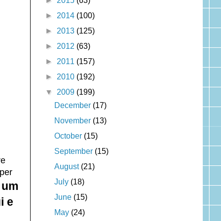
►
2015
(63)
►
2014
(100)
►
2013
(125)
►
2012
(63)
►
2011
(157)
►
2010
(192)
▼
2009
(199)
December
(17)
November
(13)
October
(15)
September
(15)
re
August
(21)
per
July
(18)
e um
June
(15)
i e
May
(24)