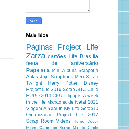
Mais lidos
Páginas
Project Life
Zarza
cartões
Life
Brasília
festa de aniversário
Papelaria
Mini Álbuns
Scraperia
Aulas
Juju Scrapbook
Meu Scrap
Twilight
Harry Potter
Disney
Project Life 2016
Scrap ABC
Chile
EURO 2013
CKU
Filipaper
A week
in the life
Maratona de Natal 2021
Viagem
A Year in My Life
Scrap10
Organização
Project Life 2017
Scrap Room
Vídeos
Home Decor
Miami
Carimbos
Scrap Minuto
Circle