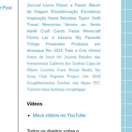
Journal
Livros
Passo a Passo
Álbum
r Post
de Viagem
Encadernação
Escoteiros
Inspiração
Natal
Receitas
Taylor Swift
Travel Memories
Versos ao Vento
Ateliê Craft
Cards
Festa Minecraft
Flores
Ler é bacana
My Favorite
Things
Presentes
Produtos em
destaque
Rio 2016
Toke e Crie
Altered
Antes de Você
Art Journal
Batalha das
Ferramentas
Caderno dos Sonhos
Capa de
Álbum
Cozinha
Fuse
Mixed Media
My
Story Club
Papelari
Project Life 2018
ScrapMomentos
Sonhos nos Alpes
TEC
Turismo
feira
histórias
scraphappy
Vídeos
Meus vídeos no YouTube
Todos os direitos sobre o