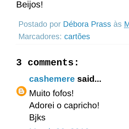
Beijos!
Postado por
Débora Prass
às
M
Marcadores:
cartões
3 comments:
cashemere
said...
Muito fofos!
Adorei o capricho!
Bjks