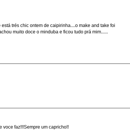
está trés chic ontem de caipirinha....o make and take foi
a achou muito doce o minduba e ficou tudo prá mim......
 voce faz!!!Sempre um capricho!!