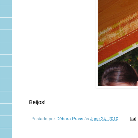
Beijos!
Postado por
Débora Prass
às
June 24, 2010