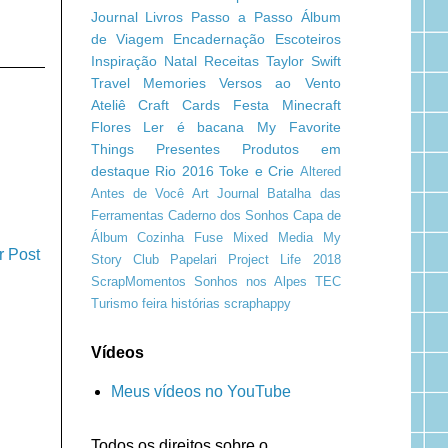
Journal
Livros
Passo a Passo
Álbum
de Viagem
Encadernação
Escoteiros
Inspiração
Natal
Receitas
Taylor Swift
Travel Memories
Versos ao Vento
Ateliê Craft
Cards
Festa Minecraft
Flores
Ler é bacana
My Favorite
Things
Presentes
Produtos em
destaque
Rio 2016
Toke e Crie
Altered
Antes de Você
Art Journal
Batalha das
Ferramentas
Caderno dos Sonhos
Capa de
Álbum
Cozinha
Fuse
Mixed Media
My
r Post
Story Club
Papelari
Project Life 2018
ScrapMomentos
Sonhos nos Alpes
TEC
Turismo
feira
histórias
scraphappy
Vídeos
Meus vídeos no YouTube
Todos os direitos sobre o