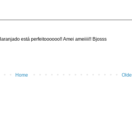
ranjado está perfeitoooooo!! Amei ameiiii!! Bjosss
Home
Olde