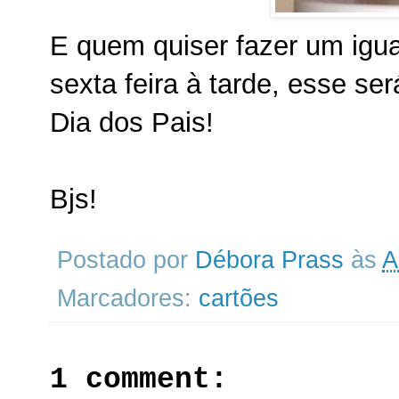
E quem quiser fazer um igual
sexta feira à tarde, esse se
Dia dos Pais!
Bjs!
Postado por
Débora Prass
às
A
Marcadores:
cartões
1 comment: