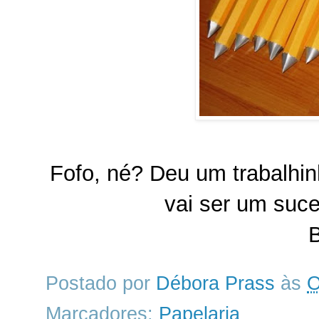
Fofo, né? Deu um trabalhi
vai ser um suce
B
Postado por
Débora Prass
às
O
Marcadores:
Papelaria