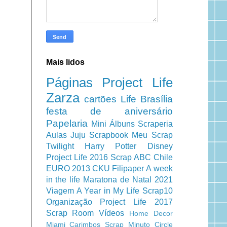
Mais lidos
Páginas
Project Life
Zarza
cartões
Life
Brasília
festa de aniversário
Papelaria
Mini Álbuns
Scraperia
Aulas
Juju Scrapbook
Meu Scrap
Twilight
Harry Potter
Disney
Project Life 2016
Scrap ABC
Chile
EURO 2013
CKU
Filipaper
A week
in the life
Maratona de Natal 2021
Viagem
A Year in My Life
Scrap10
Organização
Project Life 2017
Scrap Room
Vídeos
Home Decor
Miami
Carimbos
Scrap Minuto
Circle