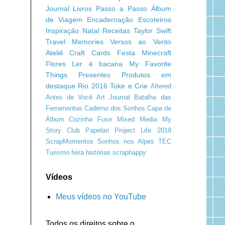
Journal
Livros
Passo a Passo
Álbum
de Viagem
Encadernação
Escoteiros
Inspiração
Natal
Receitas
Taylor Swift
Travel Memories
Versos ao Vento
Ateliê Craft
Cards
Festa Minecraft
Flores
Ler é bacana
My Favorite
Things
Presentes
Produtos em
destaque
Rio 2016
Toke e Crie
Altered
Antes de Você
Art Journal
Batalha das
Ferramentas
Caderno dos Sonhos
Capa de
Álbum
Cozinha
Fuse
Mixed Media
My
Story Club
Papelari
Project Life 2018
ScrapMomentos
Sonhos nos Alpes
TEC
Turismo
feira
histórias
scraphappy
Vídeos
Meus vídeos no YouTube
Todos os direitos sobre o