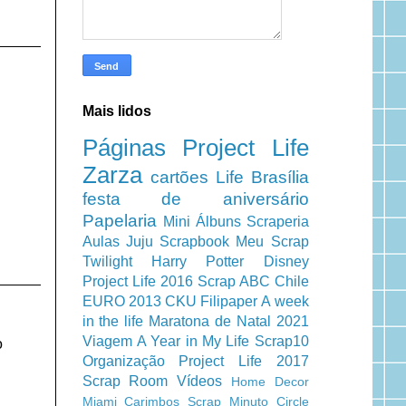
Mais lidos
Páginas
Project Life
Zarza
cartões
Life
Brasília
festa de aniversário
Papelaria
Mini Álbuns
Scraperia
Aulas
Juju Scrapbook
Meu Scrap
Twilight
Harry Potter
Disney
Project Life 2016
Scrap ABC
Chile
EURO 2013
CKU
Filipaper
A week
in the life
Maratona de Natal 2021
Viagem
A Year in My Life
Scrap10
o
Organização
Project Life 2017
Scrap Room
Vídeos
Home Decor
Miami
Carimbos
Scrap Minuto
Circle