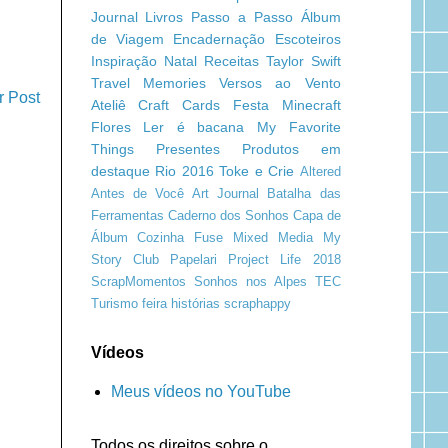
Journal
Livros
Passo a Passo
Álbum
de Viagem
Encadernação
Escoteiros
Inspiração
Natal
Receitas
Taylor Swift
Travel Memories
Versos ao Vento
r Post
Ateliê Craft
Cards
Festa Minecraft
Flores
Ler é bacana
My Favorite
Things
Presentes
Produtos em
destaque
Rio 2016
Toke e Crie
Altered
Antes de Você
Art Journal
Batalha das
Ferramentas
Caderno dos Sonhos
Capa de
Álbum
Cozinha
Fuse
Mixed Media
My
Story Club
Papelari
Project Life 2018
ScrapMomentos
Sonhos nos Alpes
TEC
Turismo
feira
histórias
scraphappy
Vídeos
Meus vídeos no YouTube
Todos os direitos sobre o