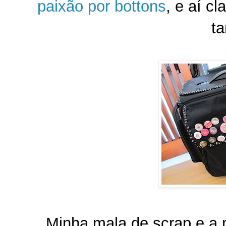
paixão por bottons
, e aí c
t
Minha mala de scrap e a 