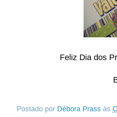
Feliz Dia dos P
B
Postado por
Débora Prass
às
O