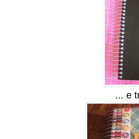
... e 