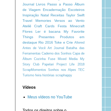
Journal
Livros
Passo a Passo
Álbum
de Viagem
Encadernação
Escoteiros
Inspiração
Natal
Receitas
Taylor Swift
Travel Memories
Versos ao Vento
Ateliê Craft
Cards
Festa Minecraft
Flores
Ler é bacana
My Favorite
Things
Presentes
Produtos em
destaque
Rio 2016
Toke e Crie
Altered
Antes de Você
Art Journal
Batalha das
Ferramentas
Caderno dos Sonhos
Capa de
Álbum
Cozinha
Fuse
Mixed Media
My
Story Club
Papelari
Project Life 2018
ScrapMomentos
Sonhos nos Alpes
TEC
Turismo
feira
histórias
scraphappy
Vídeos
Meus vídeos no YouTube
Todos os direitos sobre o