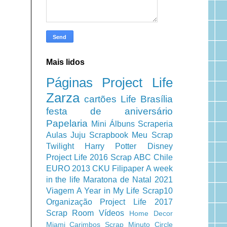
Mais lidos
Páginas
Project Life
Zarza
cartões
Life
Brasília
festa de aniversário
Papelaria
Mini Álbuns
Scraperia
Aulas
Juju Scrapbook
Meu Scrap
Twilight
Harry Potter
Disney
Project Life 2016
Scrap ABC
Chile
EURO 2013
CKU
Filipaper
A week
in the life
Maratona de Natal 2021
Viagem
A Year in My Life
Scrap10
Organização
Project Life 2017
Scrap Room
Vídeos
Home Decor
Miami
Carimbos
Scrap Minuto
Circle