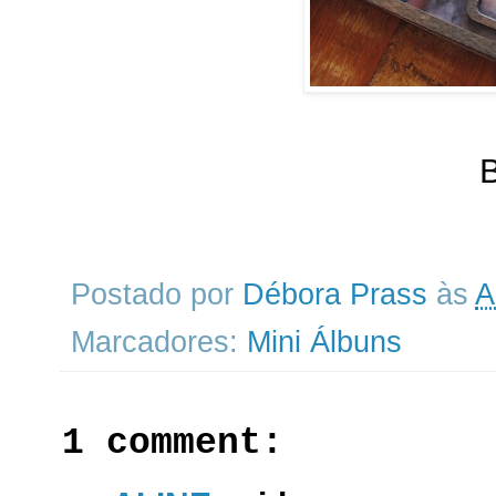
B
Postado por
Débora Prass
às
A
Marcadores:
Mini Álbuns
1 comment: