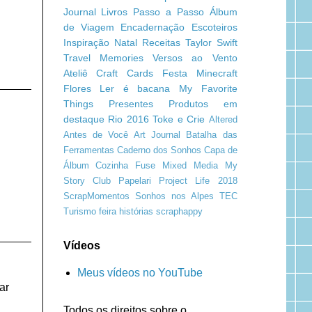
Journal
Livros
Passo a Passo
Álbum
de Viagem
Encadernação
Escoteiros
Inspiração
Natal
Receitas
Taylor Swift
Travel Memories
Versos ao Vento
Ateliê Craft
Cards
Festa Minecraft
Flores
Ler é bacana
My Favorite
Things
Presentes
Produtos em
destaque
Rio 2016
Toke e Crie
Altered
Antes de Você
Art Journal
Batalha das
Ferramentas
Caderno dos Sonhos
Capa de
Álbum
Cozinha
Fuse
Mixed Media
My
Story Club
Papelari
Project Life 2018
ScrapMomentos
Sonhos nos Alpes
TEC
Turismo
feira
histórias
scraphappy
Vídeos
Meus vídeos no YouTube
ar
Todos os direitos sobre o