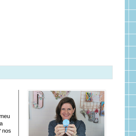
 meu
ra
" nos