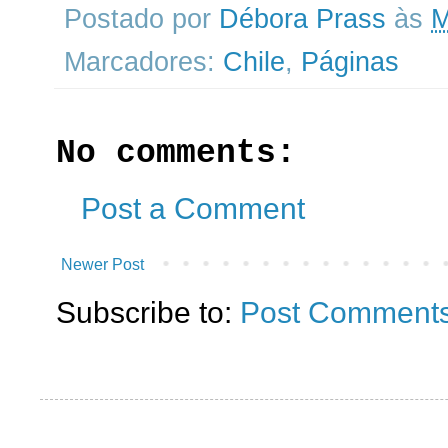
Postado por
Débora Prass
às
M
Marcadores:
Chile
,
Páginas
No comments:
Post a Comment
Newer Post
Subscribe to:
Post Comments