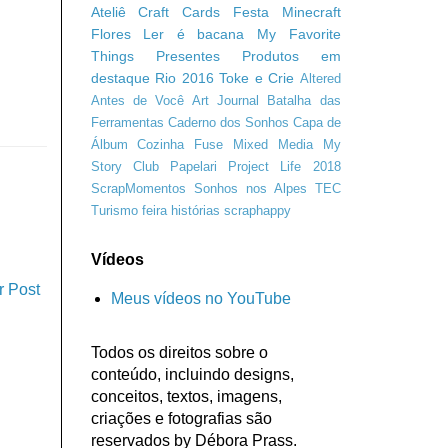
Ateliê Craft
Cards
Festa Minecraft
Flores
Ler é bacana
My Favorite
Things
Presentes
Produtos em
destaque
Rio 2016
Toke e Crie
Altered
Antes de Você
Art Journal
Batalha das
Ferramentas
Caderno dos Sonhos
Capa de
Álbum
Cozinha
Fuse
Mixed Media
My
Story Club
Papelari
Project Life 2018
ScrapMomentos
Sonhos nos Alpes
TEC
Turismo
feira
histórias
scraphappy
Vídeos
r Post
Meus vídeos no YouTube
Todos os direitos sobre o
conteúdo, incluindo designs,
conceitos, textos, imagens,
criações e fotografias são
reservados by Débora Prass.