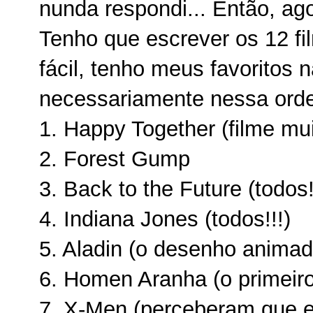
nunda respondi... Então, ago
Tenho que escrever os 12 fi
fácil, tenho meus favoritos 
necessariamente nessa orde
1. Happy Together (filme m
2. Forest Gump
3. Back to the Future (todos!
4. Indiana Jones (todos!!!)
5. Aladin (o desenho anima
6. Homen Aranha (o primeiro
7. X-Men (perceberam que 