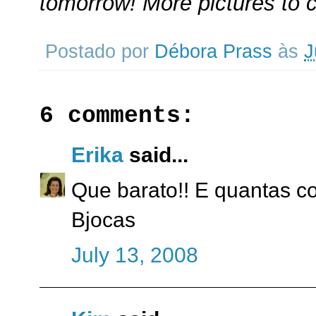
tomorrow! More pictures to 
Postado por
Débora Prass
às
J
6 comments:
Erika
said...
Que barato!! E quantas co
Bjocas
July 13, 2008