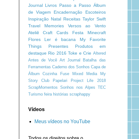
Journal
Livros
Passo a Passo
Álbum
de Viagem
Encadernação
Escoteiros
Inspiração
Natal
Receitas
Taylor Swift
Travel Memories
Versos ao Vento
Ateliê Craft
Cards
Festa Minecraft
Flores
Ler é bacana
My Favorite
Things
Presentes
Produtos em
destaque
Rio 2016
Toke e Crie
Altered
Antes de Você
Art Journal
Batalha das
Ferramentas
Caderno dos Sonhos
Capa de
Álbum
Cozinha
Fuse
Mixed Media
My
Story Club
Papelari
Project Life 2018
ScrapMomentos
Sonhos nos Alpes
TEC
Turismo
feira
histórias
scraphappy
Vídeos
Meus vídeos no YouTube
Todos os direitos sobre o