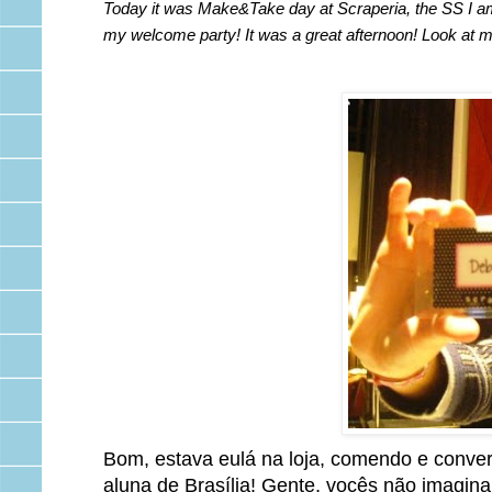
Today it was Make&Take day at Scraperia, the SS I am t
my welcome party! It was a great afternoon! Look at 
Bom, estava eulá na loja, comendo e conve
aluna de Brasília! Gente, vocês não imagina