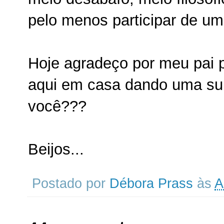
pelo menos participar de um
Hoje agradeço por meu pai 
aqui em casa dando uma sup
você???
Beijos...
Postado por
Débora Prass
às
A