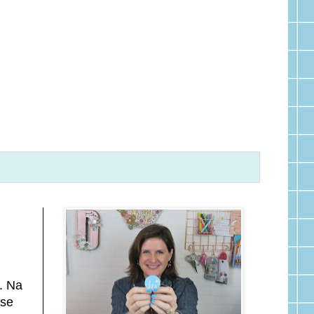
. Na
 se