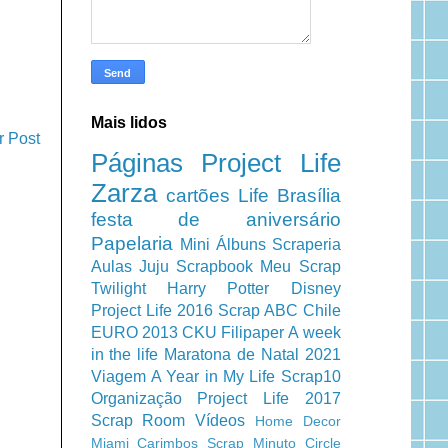
Mais lidos
r Post
Páginas
Project Life
Zarza
cartões
Life
Brasília
festa de aniversário
Papelaria
Mini Álbuns
Scraperia
Aulas
Juju Scrapbook
Meu Scrap
Twilight
Harry Potter
Disney
Project Life 2016
Scrap ABC
Chile
EURO 2013
CKU
Filipaper
A week
in the life
Maratona de Natal 2021
Viagem
A Year in My Life
Scrap10
Organização
Project Life 2017
Scrap Room
Vídeos
Home Decor
Miami
Carimbos
Scrap Minuto
Circle