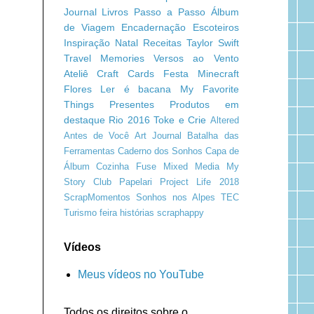
Journal
Livros
Passo a Passo
Álbum
de Viagem
Encadernação
Escoteiros
Inspiração
Natal
Receitas
Taylor Swift
Travel Memories
Versos ao Vento
Ateliê Craft
Cards
Festa Minecraft
Flores
Ler é bacana
My Favorite
Things
Presentes
Produtos em
destaque
Rio 2016
Toke e Crie
Altered
Antes de Você
Art Journal
Batalha das
Ferramentas
Caderno dos Sonhos
Capa de
Álbum
Cozinha
Fuse
Mixed Media
My
Story Club
Papelari
Project Life 2018
ScrapMomentos
Sonhos nos Alpes
TEC
Turismo
feira
histórias
scraphappy
Vídeos
Meus vídeos no YouTube
Todos os direitos sobre o