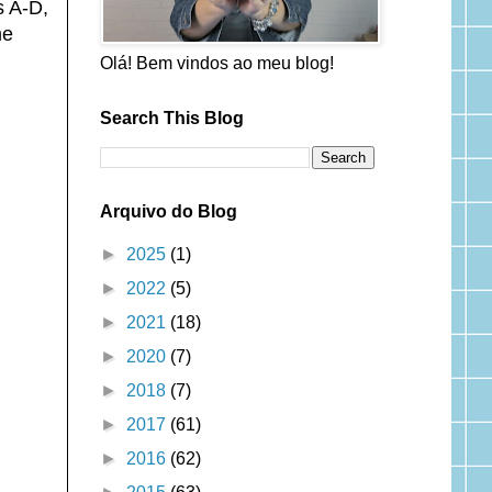
s A-D,
me
Olá! Bem vindos ao meu blog!
Search This Blog
Arquivo do Blog
►
2025
(1)
►
2022
(5)
►
2021
(18)
►
2020
(7)
►
2018
(7)
►
2017
(61)
►
2016
(62)