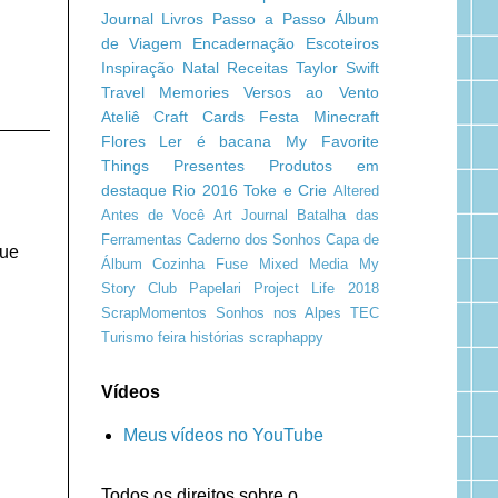
Journal
Livros
Passo a Passo
Álbum
de Viagem
Encadernação
Escoteiros
Inspiração
Natal
Receitas
Taylor Swift
Travel Memories
Versos ao Vento
Ateliê Craft
Cards
Festa Minecraft
Flores
Ler é bacana
My Favorite
Things
Presentes
Produtos em
destaque
Rio 2016
Toke e Crie
Altered
Antes de Você
Art Journal
Batalha das
Ferramentas
Caderno dos Sonhos
Capa de
que
Álbum
Cozinha
Fuse
Mixed Media
My
Story Club
Papelari
Project Life 2018
ScrapMomentos
Sonhos nos Alpes
TEC
Turismo
feira
histórias
scraphappy
Vídeos
Meus vídeos no YouTube
Todos os direitos sobre o