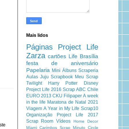
Mais lidos
Páginas
Project Life
Zarza
cartões
Life
Brasília
festa de aniversário
Papelaria
Mini Álbuns
Scraperia
Aulas
Juju Scrapbook
Meu Scrap
Twilight
Harry Potter
Disney
Project Life 2016
Scrap ABC
Chile
EURO 2013
CKU
Filipaper
A week
in the life
Maratona de Natal 2021
Viagem
A Year in My Life
Scrap10
Organização
Project Life 2017
Scrap Room
Vídeos
Home Decor
ste
Miami
Carimbos
Scrap Minuto
Circle