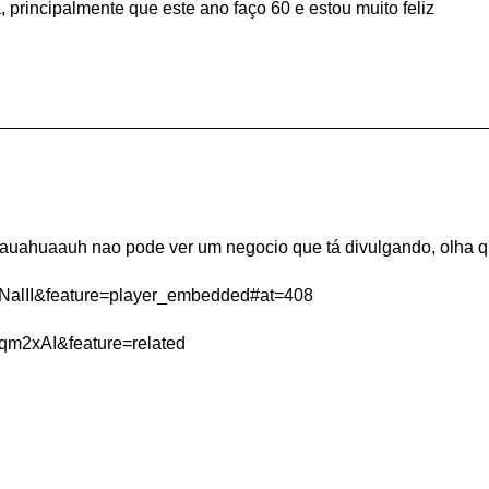
principalmente que este ano faço 60 e estou muito feliz
? hauahuaauh nao pode ver um negocio que tá divulgando, olha 
NalII&feature=player_embedded#at=408
qm2xAI&feature=related