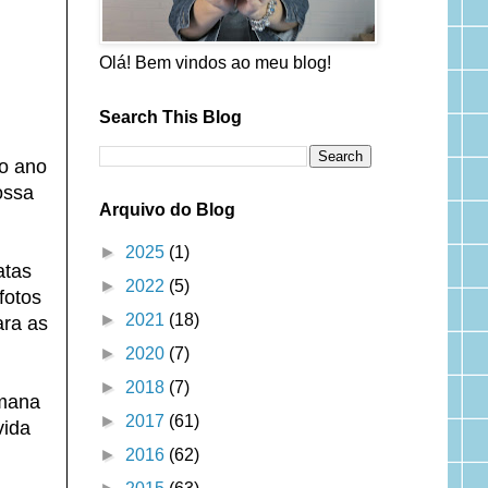
Olá! Bem vindos ao meu blog!
Search This Blog
 o ano
ossa
Arquivo do Blog
►
2025
(1)
atas
►
2022
(5)
fotos
►
2021
(18)
ara as
►
2020
(7)
►
2018
(7)
emana
►
2017
(61)
vida
►
2016
(62)