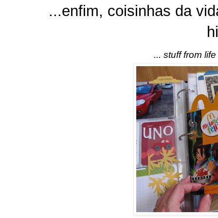
...enfim, coisinhas da vi
h
... stuff from lif