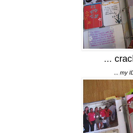
... crac
... my I