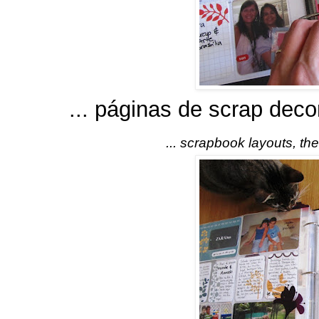
... páginas de scrap deco
... scrapbook layouts, th