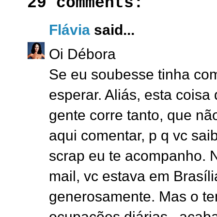
29 comments:
Flávia
said...
Oi Débora
Se eu soubesse tinha com
esperar. Aliás, esta cois
gente corre tanto, que não
aqui comentar, p q vc sa
scrap eu te acompanho. N
mail, vc estava em Brasíl
generosamente. Mas o tem
ocupações diárias.. acab