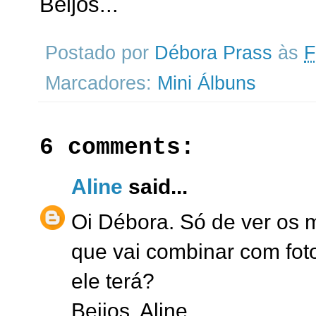
Beijos...
Postado por
Débora Prass
às
F
Marcadores:
Mini Álbuns
6 comments:
Aline
said...
Oi Débora. Só de ver os m
que vai combinar com fot
ele terá?
Beijos, Aline