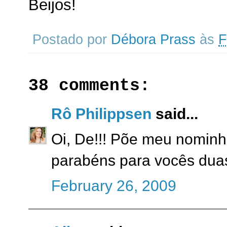
Beijos!
Postado por
Débora Prass
às
F
38 comments:
Rô Philippsen
said...
Oi, De!!! Põe meu nominho 
parabéns para vocês duas
February 26, 2009