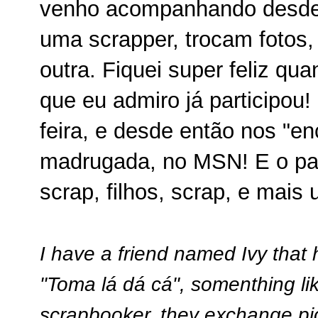
venho acompanhando desde
uma scrapper, trocam fotos,
outra. Fiquei super feliz qu
que eu admiro já participou
feira, e desde então nos "e
madrugada, no MSN! E o pap
scrap, filhos, scrap, e mai
I have a friend named Ivy that h
"Toma lá dá cá", somenthing like
scrapbooker, they exchange pi