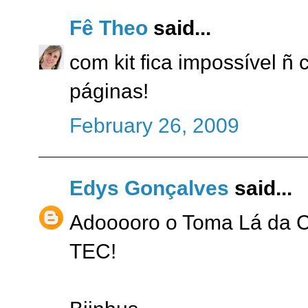
Fê Theo
said...
com kit fica impossível ñ 
páginas!
February 26, 2009
Edys Gonçalves
said...
Adooooro o Toma Lá da Cá
TEC!