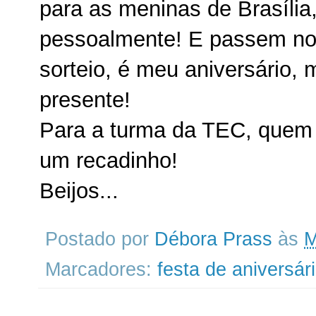
para as meninas de Brasília
pessoalmente! E passem no
sorteio, é meu aniversário,
presente!
Para a turma da TEC, quem p
um recadinho!
Beijos...
Postado por
Débora Prass
às
M
Marcadores:
festa de aniversár