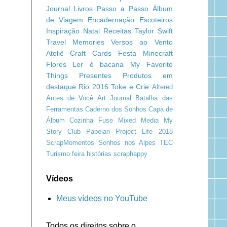
Journal
Livros
Passo a Passo
Álbum
de Viagem
Encadernação
Escoteiros
Inspiração
Natal
Receitas
Taylor Swift
Travel Memories
Versos ao Vento
Ateliê Craft
Cards
Festa Minecraft
Flores
Ler é bacana
My Favorite
Things
Presentes
Produtos em
destaque
Rio 2016
Toke e Crie
Altered
Antes de Você
Art Journal
Batalha das
Ferramentas
Caderno dos Sonhos
Capa de
Álbum
Cozinha
Fuse
Mixed Media
My
Story Club
Papelari
Project Life 2018
ScrapMomentos
Sonhos nos Alpes
TEC
Turismo
feira
histórias
scraphappy
Vídeos
Meus vídeos no YouTube
Todos os direitos sobre o