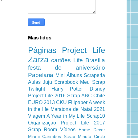
Mais lidos
Páginas
Project Life
Zarza
cartões
Life
Brasília
festa de aniversário
Papelaria
Mini Álbuns
Scraperia
Aulas
Juju Scrapbook
Meu Scrap
Twilight
Harry Potter
Disney
Project Life 2016
Scrap ABC
Chile
EURO 2013
CKU
Filipaper
A week
in the life
Maratona de Natal 2021
Viagem
A Year in My Life
Scrap10
Organização
Project Life 2017
Scrap Room
Vídeos
Home Decor
Miami
Carimbos
Scrap Minuto
Circle