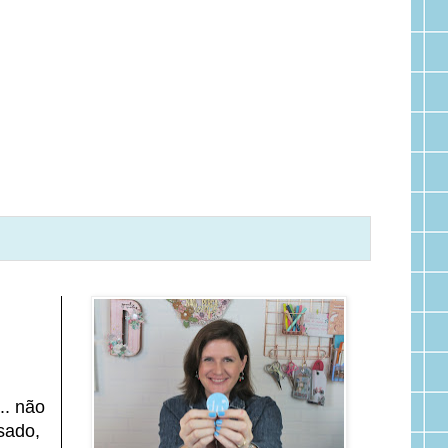
.. não
sado,