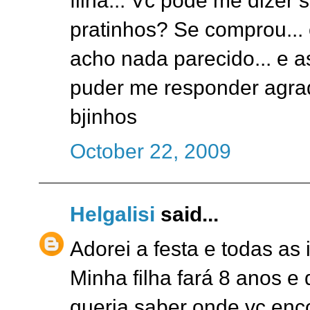
filha... Vc pode me dizer
pratinhos? Se comprou... 
acho nada parecido... e as
puder me responder agrad
bjinhos
October 22, 2009
Helgalisi
said...
Adorei a festa e todas as
Minha filha fará 8 anos e
queria saber onde vc enco