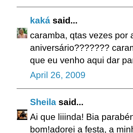
kaká
said...
caramba, qtas vezes por 
aniversário??????? caramb
que eu venho aqui dar p
April 26, 2009
Sheila
said...
Ai que liiinda! Bia parab
bom!adorei a festa, a mi