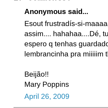
Anonymous said...
Esout frustradís-si-maaaa
assim.... hahahaa....Dé, tu
espero q tenhas guardad
lembrancinha pra miiiiim tb
Beijão!!
Mary Poppins
April 26, 2009