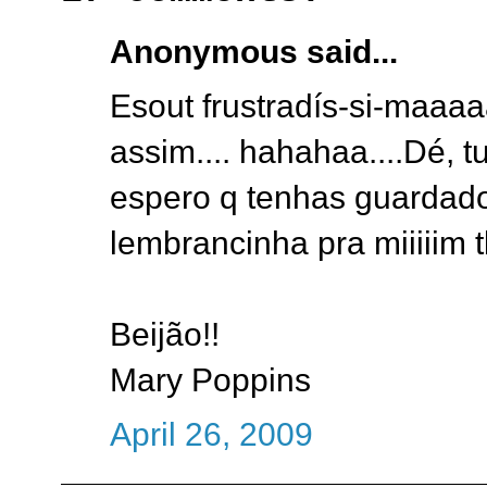
Anonymous said...
Esout frustradís-si-maaaa
assim.... hahahaa....Dé, tu
espero q tenhas guardad
lembrancinha pra miiiiim tb
Beijão!!
Mary Poppins
April 26, 2009