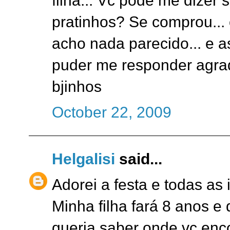
filha... Vc pode me dizer
pratinhos? Se comprou... 
acho nada parecido... e as
puder me responder agrad
bjinhos
October 22, 2009
Helgalisi
said...
Adorei a festa e todas as
Minha filha fará 8 anos e
queria saber onde vc enco