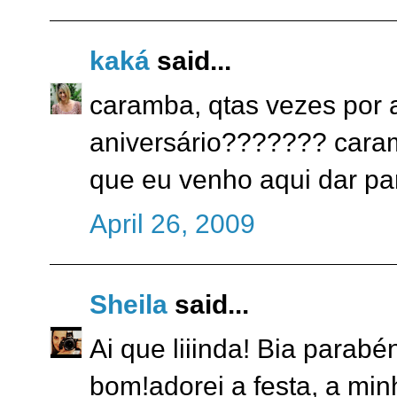
kaká
said...
caramba, qtas vezes por 
aniversário??????? caramb
que eu venho aqui dar p
April 26, 2009
Sheila
said...
Ai que liiinda! Bia parab
bom!adorei a festa, a mi