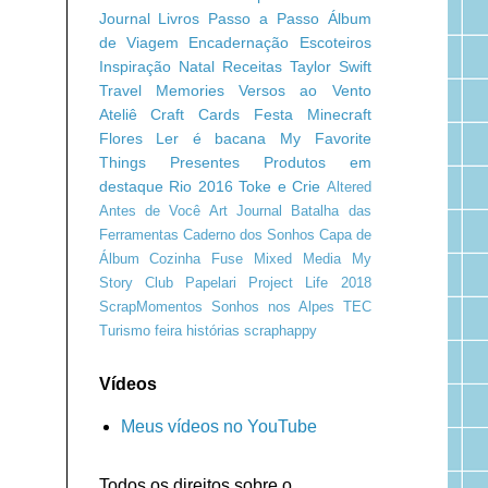
Journal
Livros
Passo a Passo
Álbum
de Viagem
Encadernação
Escoteiros
Inspiração
Natal
Receitas
Taylor Swift
Travel Memories
Versos ao Vento
Ateliê Craft
Cards
Festa Minecraft
Flores
Ler é bacana
My Favorite
Things
Presentes
Produtos em
destaque
Rio 2016
Toke e Crie
Altered
Antes de Você
Art Journal
Batalha das
Ferramentas
Caderno dos Sonhos
Capa de
Álbum
Cozinha
Fuse
Mixed Media
My
Story Club
Papelari
Project Life 2018
ScrapMomentos
Sonhos nos Alpes
TEC
Turismo
feira
histórias
scraphappy
Vídeos
Meus vídeos no YouTube
Todos os direitos sobre o