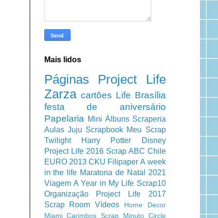
Mais lidos
Páginas
Project Life
Zarza
cartões
Life
Brasília
festa de aniversário
Papelaria
Mini Álbuns
Scraperia
Aulas
Juju Scrapbook
Meu Scrap
Twilight
Harry Potter
Disney
Project Life 2016
Scrap ABC
Chile
EURO 2013
CKU
Filipaper
A week
in the life
Maratona de Natal 2021
Viagem
A Year in My Life
Scrap10
Organização
Project Life 2017
Scrap Room
Vídeos
Home Decor
Miami
Carimbos
Scrap Minuto
Circle