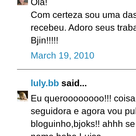
Olá!
Com certeza sou uma das 
recebeu. Adoro seus trab
Bjin!!!!!
March 19, 2010
luly.bb
said...
Eu queroooooooo!!! coisa 
seguidora e agora vou pub
bloguinho,bjoks!! ahhh s