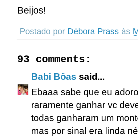
Beijos!
Postado por
Débora Prass
às
M
93 comments:
Babi Bôas
said...
Ebaaa sabe que eu adoro 
raramente ganhar vc deve
todas ganharam um monte 
mas por sinal era linda né