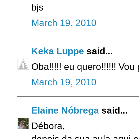
bjs
March 19, 2010
Keka Luppe
said...
Oba!!!!! eu quero!!!!!! Vo
March 19, 2010
Elaine Nóbrega
said...
Débora,
depois da sua aula aqui em