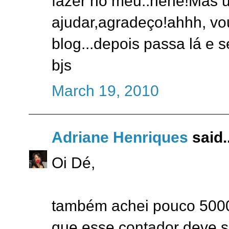
fazer no meu..hehe!Mas u
ajudar,agradeço!ahhh, vou
blog...depois passa lá e 
bjs
March 19, 2010
Adriane Henriques
said..
Oi Dé,
também achei pouco 5000
que esse contador deve s