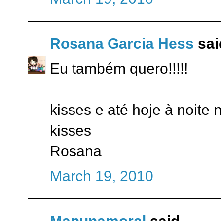
Rosana Garcia Hess
said
Eu também quero!!!!!
kisses e até hoje à noite
kisses
Rosana
March 19, 2010
Manunamoral
said...