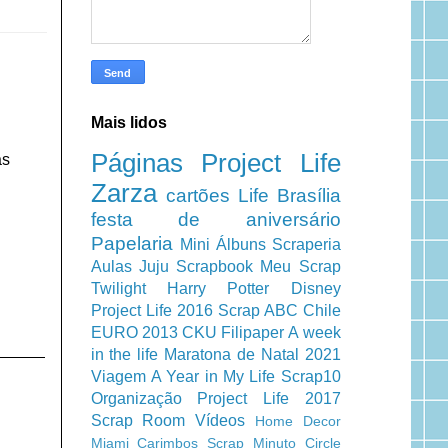
Mais lidos
Páginas
Project Life
as
Zarza
cartões
Life
Brasília
festa de aniversário
Papelaria
Mini Álbuns
Scraperia
Aulas
Juju Scrapbook
Meu Scrap
Twilight
Harry Potter
Disney
Project Life 2016
Scrap ABC
Chile
EURO 2013
CKU
Filipaper
A week
in the life
Maratona de Natal 2021
Viagem
A Year in My Life
Scrap10
Organização
Project Life 2017
Scrap Room
Vídeos
Home Decor
Miami
Carimbos
Scrap Minuto
Circle