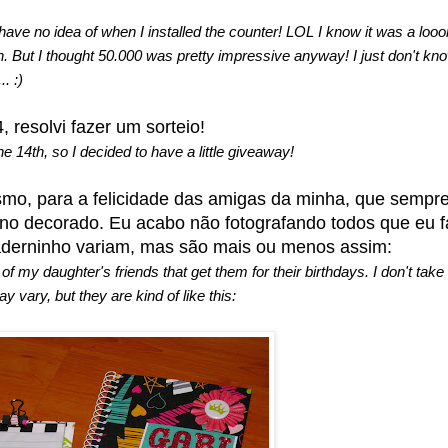
 have no idea of when I installed the counter! LOL I know it was a loo
en. But I thought 50.000 was pretty impressive anyway! I just don't kn
. :)
, resolvi fazer um sorteio!
 14th, so I decided to have a little giveaway!
o, para a felicidade das amigas da minha, que sempr
no decorado. Eu acabo não fotografando todos que eu f
aderninho variam, mas são mais ou menos assim:
 of my daughter's friends that get them for their birthdays. I don't take
may vary, but they are kind of like this: