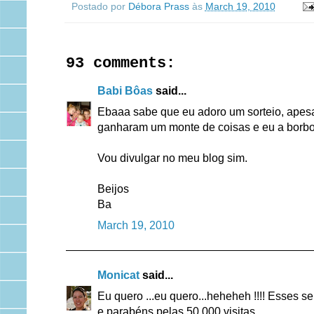
Postado por
Débora Prass
às
March 19, 2010
93 comments:
Babi Bôas
said...
Ebaaa sabe que eu adoro um sorteio, apesa
ganharam um monte de coisas e eu a borbole
Vou divulgar no meu blog sim.
Beijos
Ba
March 19, 2010
Monicat
said...
Eu quero ...eu quero...heheheh !!!! Esses s
e parabéns pelas 50.000 visitas.