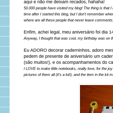
aqui e não me deixam recados, hahaha!
50.000 people have visited my blog! The thing is that I
time after I started this blog, but I don't remember wh
where are all these people that never leave comments..
Enfim, achei legal, meu aniversário foi dia 14
Anyway, I thought that was cool, my birthday was on the
Eu ADORO decorar caderninhos, adoro mesm
pedem de presente de aniversário um cader
(são muitos!), e os acompanhamentos do c
I LOVE to make little notebooks, really love, for the joy
pictures of them all (it's a lot!), and the item in the kit 