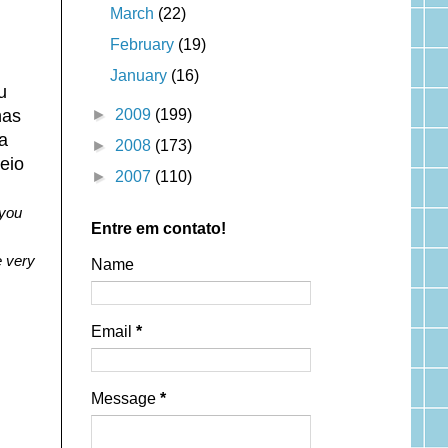
March
(22)
February
(19)
January
(16)
u
►
2009
(199)
nas
a
►
2008
(173)
eio
►
2007
(110)
 you
Entre em contato!
e very
Name
Email
*
Message
*