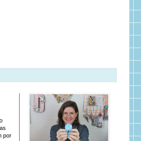
o
mas
m por