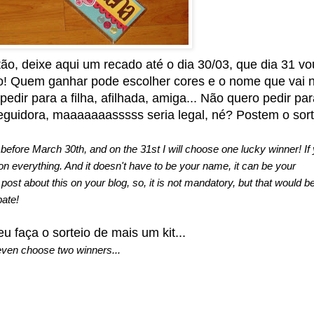
ão, deixe aqui um recado até o dia 30/03, que dia 31 vo
ofo! Quem ganhar pode escolher cores e o nome que vai 
edir para a filha, afilhada, amiga... Não quero pedir par
 seguidora, maaaaaaasssss seria legal, né? Postem o sort
fore March 30th, and on the 31st I will choose one lucky winner! If
on everything. And it doesn't have to be your name, it can be your
 post about this on your blog, so, it is not mandatory, but that would b
pate!
 faça o sorteio de mais um kit...
 even choose two winners...