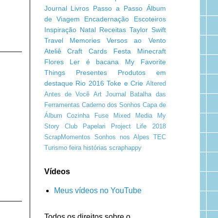
Journal
Livros
Passo a Passo
Álbum
de Viagem
Encadernação
Escoteiros
Inspiração
Natal
Receitas
Taylor Swift
Travel Memories
Versos ao Vento
Ateliê Craft
Cards
Festa Minecraft
Flores
Ler é bacana
My Favorite
Things
Presentes
Produtos em
destaque
Rio 2016
Toke e Crie
Altered
Antes de Você
Art Journal
Batalha das
Ferramentas
Caderno dos Sonhos
Capa de
Álbum
Cozinha
Fuse
Mixed Media
My
Story Club
Papelari
Project Life 2018
ScrapMomentos
Sonhos nos Alpes
TEC
Turismo
feira
histórias
scraphappy
Vídeos
Meus vídeos no YouTube
Todos os direitos sobre o