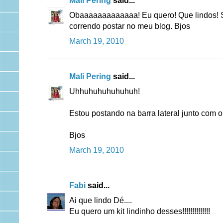
Mali Pering
said...
Obaaaaaaaaaaaaa! Eu quero! Que lindos! S
correndo postar no meu blog. Bjos
March 19, 2010
Mali Pering
said...
Uhhuhuhuhuhuhuh!
Estou postando na barra lateral junto com ou
Bjos
March 19, 2010
Fabi
said...
Ai que lindo Dé....
Eu quero um kit lindinho desses!!!!!!!!!!!!!!