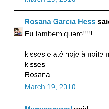
Rosana Garcia Hess
said
Eu também quero!!!!!
kisses e até hoje à noite
kisses
Rosana
March 19, 2010
Manunamoral
said...