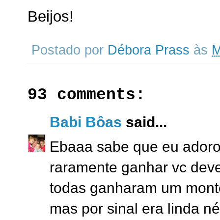
Beijos!
Postado por
Débora Prass
às
M
93 comments:
Babi Bôas
said...
Ebaaa sabe que eu adoro 
raramente ganhar vc deve
todas ganharam um monte 
mas por sinal era linda né