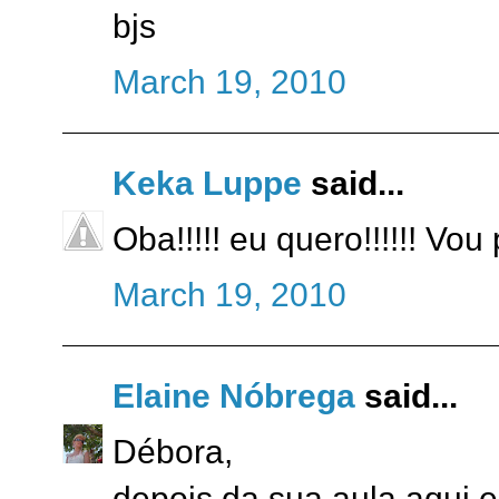
bjs
March 19, 2010
Keka Luppe
said...
Oba!!!!! eu quero!!!!!! Vo
March 19, 2010
Elaine Nóbrega
said...
Débora,
depois da sua aula aqui em