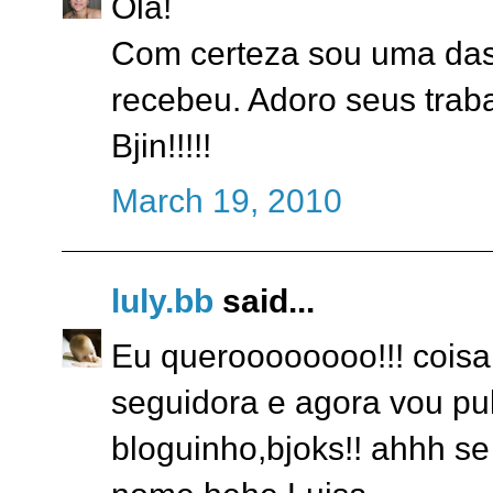
Olá!
Com certeza sou uma das 
recebeu. Adoro seus trab
Bjin!!!!!
March 19, 2010
luly.bb
said...
Eu queroooooooo!!! coisa 
seguidora e agora vou pub
bloguinho,bjoks!! ahhh s