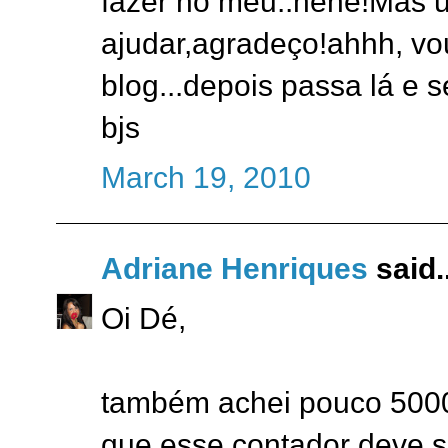
fazer no meu..hehe!Mas u
ajudar,agradeço!ahhh, vou
blog...depois passa lá e 
bjs
March 19, 2010
Adriane Henriques
said..
Oi Dé,
também achei pouco 5000
que esse contador deve s