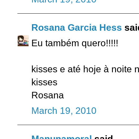
Rosana Garcia Hess
said
Eu também quero!!!!!
kisses e até hoje à noite
kisses
Rosana
March 19, 2010
Manunamoral
said...