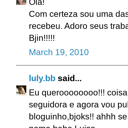
Olá!
Com certeza sou uma das 
recebeu. Adoro seus trab
Bjin!!!!!
March 19, 2010
luly.bb
said...
Eu queroooooooo!!! coisa 
seguidora e agora vou pub
bloguinho,bjoks!! ahhh s