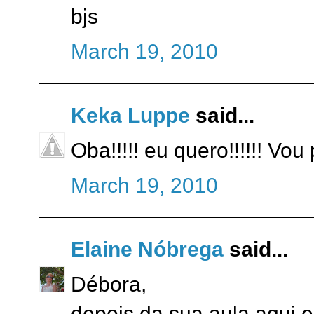
bjs
March 19, 2010
Keka Luppe
said...
Oba!!!!! eu quero!!!!!! Vo
March 19, 2010
Elaine Nóbrega
said...
Débora,
depois da sua aula aqui em