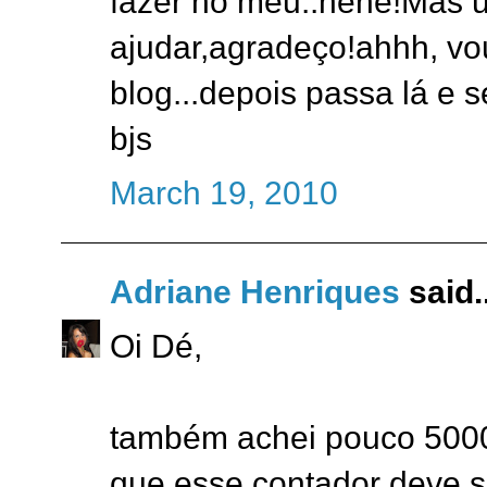
fazer no meu..hehe!Mas u
ajudar,agradeço!ahhh, vou
blog...depois passa lá e 
bjs
March 19, 2010
Adriane Henriques
said..
Oi Dé,
também achei pouco 5000
que esse contador deve s