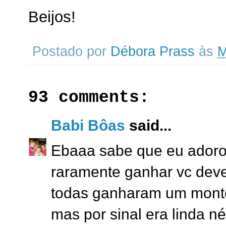
Beijos!
Postado por
Débora Prass
às
M
93 comments:
Babi Bôas
said...
Ebaaa sabe que eu adoro 
raramente ganhar vc deve
todas ganharam um monte 
mas por sinal era linda né